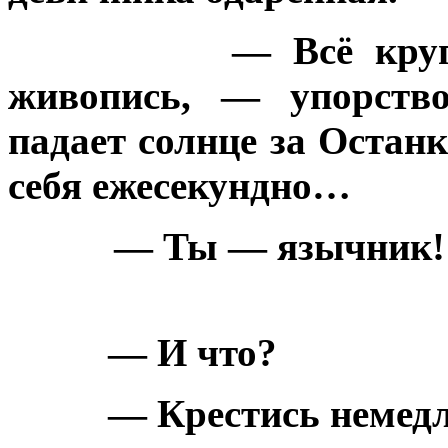
— Всё кру
живопись, — упорств
падает солнце за Остан
себя ежесекундно…
— Ты — язычник! 
— И что?
— Крестись немедл