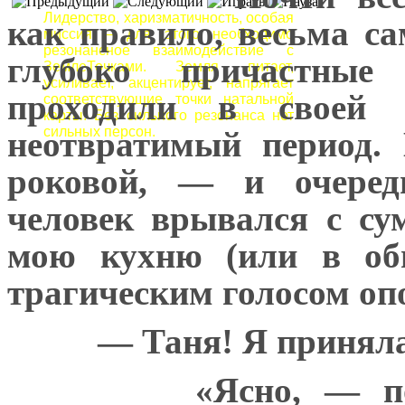
Лидерство, харизматичность, особая
как правило, весьма са
миссия – для этого необходимо
резонансное взаимодействие с
глубоко причастные
ЗемлеТочками. Земля питает,
усиливает, акцентирует, напрягает
проходили в своей 
соответствующие точки натальной
карты. Без сильного резонанса нет
сильных персон.
неотвратимый период.
роковой, — и очеред
человек врывался с с
мою кухню (или в общ
трагическим голосом оп
— Таня! Я приняла 
«Ясно, — п