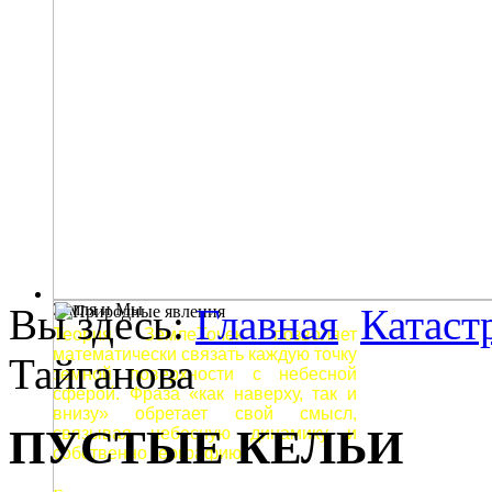
Земля и Мы
Вы здесь:
Главная
Катаст
Теория ЗемлеТочек позволяет
математически связать каждую точку
Тайганова
земной поверхности с небесной
сферой. Фраза «как наверху, так и
внизу» обретает свой смысл,
ПУСТЫЕ КЕЛЬИ
связывая небесную динамику и
собственно географию.