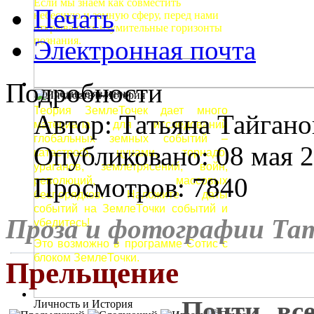
Если мы знаем как совместить
Печать
небесную и земную сферу, перед нами
открываются изумительные горизонты
познания.
Электронная почта
Подробности
Природные явления
Теория ЗемлеТочек дает много
Автор:
Татьяна Тайгано
материала для исследований
глобальных земных событий –
Опубликовано: 08 мая 
катастроф, цунами, торнадо,
ураганов, землетрясений, войн,
Просмотров: 7840
революций, массовых
беспорядков. Наложите даты
событий на ЗемлеТочки событий и
Проза и фотографии Та
убедитесь!
Это возможно в программе Сотис с
блоком ЗемлеТочки.
Прельщение
Почти все
Личность и История