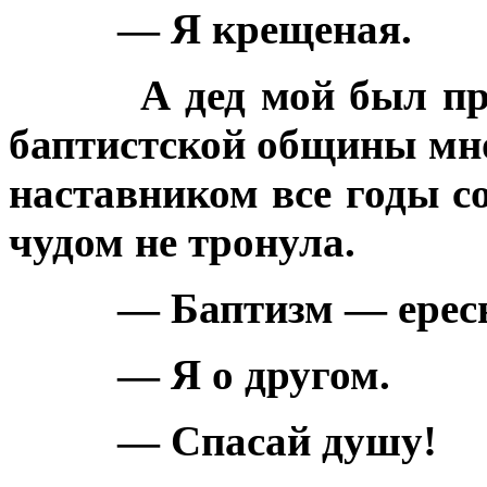
— Я крещеная.
А дед мой был п
баптистской общины мн
наставником все годы со
чудом не тронула.
— Баптизм — ерес
— Я о другом.
— Спасай душу!