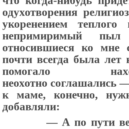
что когда-нибудь прид
одухотворения религио
укоренением теплого 
непримиримый пыл 
относившиеся ко мне 
почти всегда была лет 
помогало нахо
неохотно соглашались — 
к маме, конечно, нуж
добавляли:
— А по пути ве