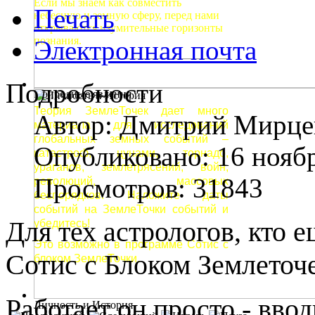
Если мы знаем как совместить
Печать
небесную и земную сферу, перед нами
открываются изумительные горизонты
познания.
Электронная почта
Подробности
Природные явления
Теория ЗемлеТочек дает много
Автор:
Дмитрий Мирце
материала для исследований
глобальных земных событий –
Опубликовано: 16 нояб
катастроф, цунами, торнадо,
ураганов, землетрясений, войн,
Просмотров: 31843
революций, массовых
беспорядков. Наложите даты
событий на ЗемлеТочки событий и
Для тех астрологов, кто 
убедитесь!
Это возможно в программе Сотис с
Сотис с Блоком Землеточе
блоком ЗемлеТочки.
Работает он просто - вво
Личность и История