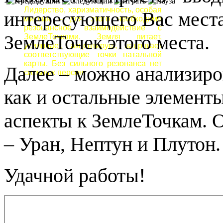
Лидерство, харизматичность, особая
интересующего Вас места
миссия – для этого необходимо
резонансное взаимодействие с
ЗемлеТочек этого места.
ЗемлеТочками. Земля питает,
усиливает, акцентирует, напрягает
соответствующие точки натальной
карты. Без сильного резонанса нет
Далее – можно анализиров
сильных персон.
как и остальные элемент
аспекты к ЗемлеТочкам. 
– Уран, Нептун и Плутон.
Удачной работы!