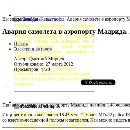
Вы здесь:
Земля и Мы
Главная
Катастрофы
Авария самолета в аэропорту 
Теория ЗемлеТочек позволяет
Авария самолета в аэропорту Мадрида.
математически связать каждую точку
земной поверхности с небесной
сферой. Фраза «как наверху, так и
Печать
внизу» обретает свой смысл,
Электронная почта
связывая небесную динамику и
собственно географию.
Автор: Дмитрий Мирцев
Опубликовано: 27 марта 2012
Если мы знаем как совместить
Просмотров: 4720
небесную и земную сферу, перед нами
открываются изумительные горизонты
познания.
IT news
При аварии самолета в аэропорту Мадрида погибли 148 человек
Природные явления
Теория ЗемлеТочек дает много
Инцидент произошел около 16.45 мск. Самолет MD-82 рейса JK-5
материала для исследований
со взлетно-посадочной полосы и загорелся. Как можно видеть 
глобальных земных событий –