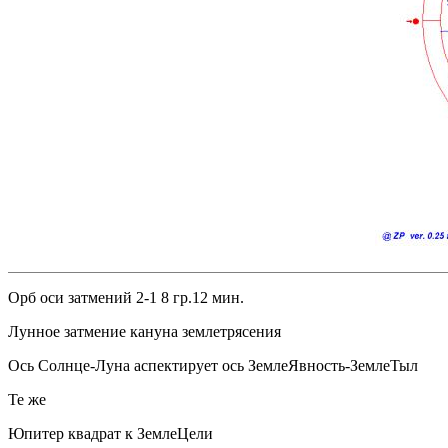
Орб оси затмений 2-1 8 гр.12 мин.
Лунное затмение кануна землетрясения
Ось Солнце-Луна аспектирует ось ЗемлеЯвность-ЗемлеТыл
Те же
Юпитер квадрат к ЗемлеЦели