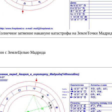
олнечное затмение накануне катастрофы на ЗемлеТочки Мадри
рин с ЗемлеЦелью Мадрида