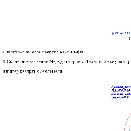
С
Солнечное затмение кануна катастрофы
В Солнечное затмение Меркурий трин с Лилит и замкнутый т
Юпитер квадрат к ЗемлеЦели