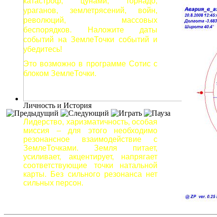
катастроф, цунами, торнадо,
ураганов, землетрясений, войн,
революций, массовых
беспорядков. Наложите даты
событий на ЗемлеТочки событий и
убедитесь!
Это возможно в программе Сотис с
блоком ЗемлеТочки.
Личность и История
Лидерство, харизматичность, особая
миссия – для этого необходимо
резонансное взаимодействие с
ЗемлеТочками. Земля питает,
усиливает, акцентирует, напрягает
соответствующие точки натальной
карты. Без сильного резонанса нет
сильных персон.