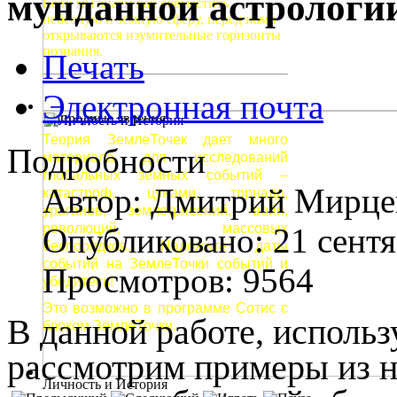
мунданной астрологи
Если мы знаем как совместить
небесную и земную сферу, перед нами
открываются изумительные горизонты
познания.
Печать
Электронная почта
Природные явления
Теория ЗемлеТочек дает много
Подробности
материала для исследований
глобальных земных событий –
Автор:
Дмитрий Мирце
катастроф, цунами, торнадо,
ураганов, землетрясений, войн,
революций, массовых
Опубликовано: 21 сент
беспорядков. Наложите даты
событий на ЗемлеТочки событий и
Просмотров: 9564
убедитесь!
Это возможно в программе Сотис с
В данной работе, исполь
блоком ЗемлеТочки.
рассмотрим примеры из н
Личность и История