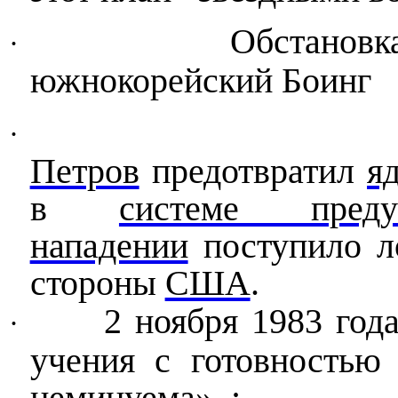
Обстановк
·
южнокорейский Боинг
·
Петров
предотвратил
я
в
системе пред
нападении
поступило л
стороны
США
.
2 ноября 1983 год
·
учения
с готовность
неминуема». :