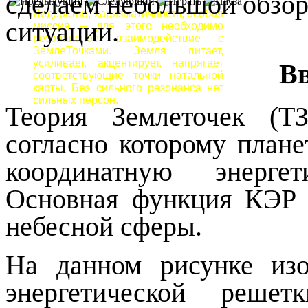
сделаем небольшой обзо
Лидерство, харизматичность, особая
ситуации.
миссия – для этого необходимо
резонансное взаимодействие с
ЗемлеТочками. Земля питает,
усиливает, акцентирует, напрягает
Вв
соответствующие точки натальной
карты. Без сильного резонанса нет
сильных персон.
Теория Землеточек (Т
согласно которому план
координатную энерге
Основная функция КЭР 
небесной сферы.
На данном рисунке изо
энергетической реш