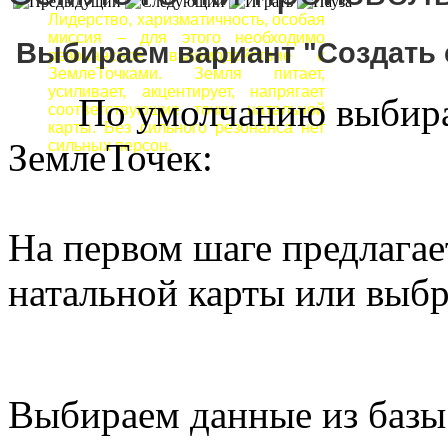
Лидерство, харизматичность, особая
миссия – для этого необходимо
Выбираем вариант "Создать
резонансное взаимодействие с
ЗемлеТочками. Земля питает,
усиливает, акцентирует, напрягает
По умолчанию выбирает
соответствующие точки натальной
карты. Без сильного резонанса нет
ЗемлеТочек:
сильных персон.
На первом шаге предлагае
натальной карты или выбр
Выбираем данные из базы