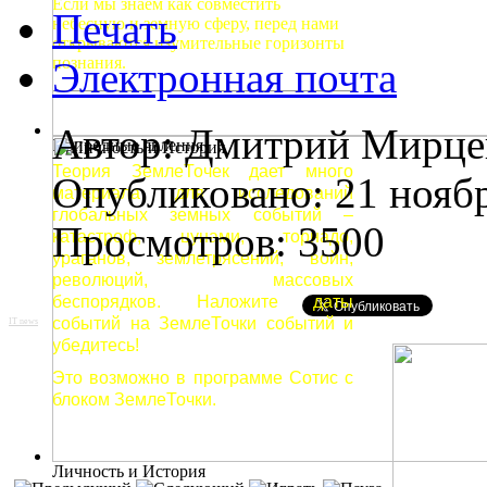
Если мы знаем как совместить
Печать
небесную и земную сферу, перед нами
открываются изумительные горизонты
познания.
Электронная почта
Автор: Дмитрий Мирце
Природные явления
Теория ЗемлеТочек дает много
Опубликовано: 21 нояб
материала для исследований
глобальных земных событий –
Просмотров: 3500
катастроф, цунами, торнадо,
ураганов, землетрясений, войн,
революций, массовых
беспорядков. Наложите даты
событий на ЗемлеТочки событий и
IT news
убедитесь!
Это возможно в программе Сотис с
блоком ЗемлеТочки.
Личность и История