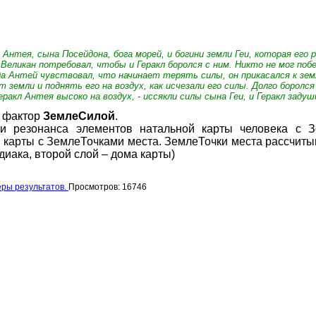
нтея, сына Посейдона, бога морей, и богини земли Геи, которая его 
. Великан потребовал, чтобы и Геракл боролся с ним. Никто не мог по
да Антей чувствовал, что начинает терять силы, он прикасался к земле
емли и поднять его на воздух, как исчезали его силы. Долго боролся 
ракл Антея высоко на воздух, - иссякли силы сына Геи, и Геракл задуш
т фактор
ЗемлеСилой
.
и резонанса элементов натальной карты человека с 
 карты с ЗемлеТочками места. ЗемлеТочки места рассчиты
диака, второй слой – дома карты)
еры результатов.
Просмотров: 16746