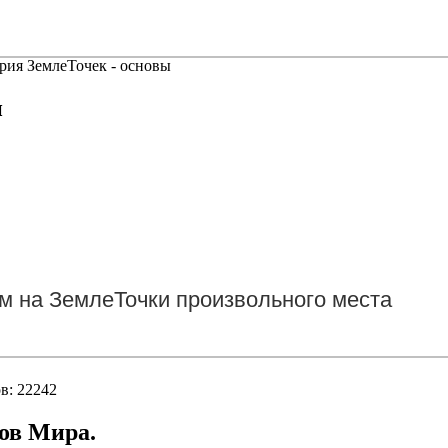
рия ЗемлеТочек - основы
и
м на ЗемлеТочки произвольного места
в: 22242
ов Мира.