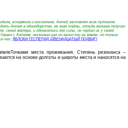
родила, вскормила и воспитала. Антей заставлял всех путников
бедить Антея в единоборстве, не зная тайны, откуда великан получал
, своей матери, и обновлялись его силы: он черпал их у своей
Геракл с Антеем. несколько раз он валил его на землю, но только
ил его.
ЯБЛОКИ ГЕСПЕРИД (ДВЕНАДЦАТЫЙ ПОДВИГ)
ЗемлеТочками места проживания. Степень резонанса –
ваются на основе долготы и широты места и наносятся на