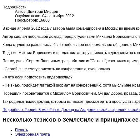
Подробности
Автор:
Дмитрий Мирцев
Опубликовано: 04 сентября 2012
Просмотров: 16860
В конце апреля 2012 года у автора была командировка в Москву, во время 
Автор сделал небольшой доклад перед студентами Михаила Борисовича о т
Когда студенты разошлись, было небольшое неформальное общение с Миха
Тогда же Михаил Борисович и предложил автору приехать с докладом на ко
Позже, уже с Сергем Яшениным, разработчиком "Сотиса", состоялся пример
- Сергей, я не смогу приехать на конференцию, очень жалко
- А что если подготовить видеодоклад?
- Не знаю, подойдет ли такой формат на конференцию, хотя мысль мне нра
Порешили посоветоватся с Михаилом Борисовичем. Он дал добро, правда, с 
Так родился видеодоклад, который вы может просмотерть и прослушать зде
Подробнее: Теория ЗемлеТочек. Доклад на Академической астрологической 
Несколько тезисов о ЗемлеСиле и принципах ее
Печать
Электронная почта