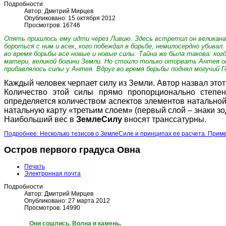
Подробности
Автор:
Дмитрий Мирцев
Опубликовано: 15 октября 2012
Просмотров: 16746
Опять пришлось ему идти через Ливию. Здесь встретил он великана А
бороться с ним и всех, кого побеждал в борьбе, немилосердно убивал
во время борьбы все новые и новые силы. Тайна же была такова: ког
матери, великой богини Земли. Но стоило только оторвать Антея от з
прибавлялось силы у Антея. Вдруг во время борьбы поднял могучий Ге
Каждый человек черпает силу из Земли. Автор назвал это
Количество этой силы прямо пропорционально степен
определяется количеством аспектов элементов натальной
натальную карту «третьим слоем» (первый слой – знаки зо
Наибольший вес в
ЗемлеСилу
вносят транссатурны.
Подробнее: Несколько тезисов о ЗемлеСиле и принципах ее расчета. Прим
Остров первого градуса Овна
Печать
Электронная почта
Подробности
Автор:
Дмитрий Мирцев
Опубликовано: 27 марта 2012
Просмотров: 14990
Они сошлись. Волна и камень,