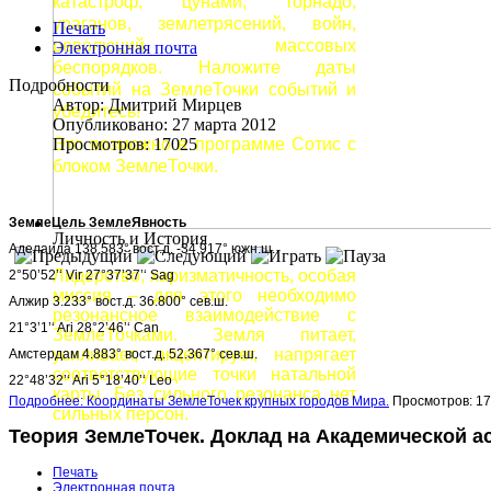
катастроф, цунами, торнадо,
ураганов, землетрясений, войн,
Печать
революций, массовых
Электронная почта
беспорядков. Наложите даты
Подробности
событий на ЗемлеТочки событий и
Автор:
Дмитрий Мирцев
убедитесь!
Опубликовано: 27 марта 2012
Это возможно в программе Сотис с
Просмотров: 17025
блоком ЗемлеТочки.
ЗемлеЦель ЗемлеЯвность
Личность и История
Аделаида 138.583° вост.д. -34.917° южн.ш.
Лидерство, харизматичность, особая
2°50’52’‘ Vir 27°37’37’‘ Sag
миссия – для этого необходимо
Алжир 3.233° вост.д. 36.800° сев.ш.
резонансное взаимодействие с
21°3’1’‘ Ari 28°2’46’‘ Can
ЗемлеТочками. Земля питает,
усиливает, акцентирует, напрягает
Амстердам 4.883° вост.д. 52.367° сев.ш.
соответствующие точки натальной
22°48’32’‘ Ari 5°18’40’‘ Leo
карты. Без сильного резонанса нет
Подробнее: Координаты ЗемлеТочек крупных городов Мира.
Просмотров: 1
сильных персон.
Теория ЗемлеТочек. Доклад на Академической ас
Печать
Электронная почта