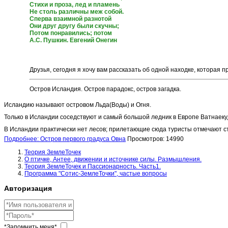
Стихи и проза, лед и пламень
Не столь различны меж собой.
Сперва взаимной разнотой
Они друг другу были скучны;
Потом понравились; потом
А.С. Пушкин. Евгений Онегин
Друзья, сегодня я хочу вам рассказать об одной находке, которая п
Остров Исландия. Остров парадокс, остров загадка.
Исландию называют островом Льда(Воды) и Огня.
Только в Исландии соседствуют и самый большой ледник в Европе Ватнаекуд
В Исландии практически нет лесов; прилетающие сюда туристы отмечают 
Подробнее: Остров первого градуса Овна
Просмотров: 14990
Теория ЗемлеТочек
О птичке, Антее, движении и источнике силы. Размышления.
Теория ЗемлеТочек и Пассионарность. Часть1.
Программа "Сотис-ЗемлеТочки", частые вопросы
Авторизация
*Запомнить меня*