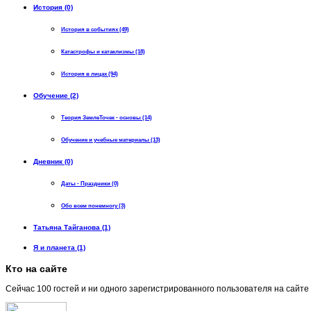
История (0)
История в событиях (49)
Катастрофы и катаклизмы (18)
История в лицах (94)
Обучение (2)
Теория ЗемлеТочек - основы (14)
Обучение и учебные материалы (13)
Дневник (0)
Даты - Праздники (0)
Обо всем понемногу (3)
Татьяна Тайганова (1)
Я и планета (1)
Кто на сайте
Сейчас 100 гостей и ни одного зарегистрированного пользователя на сайте