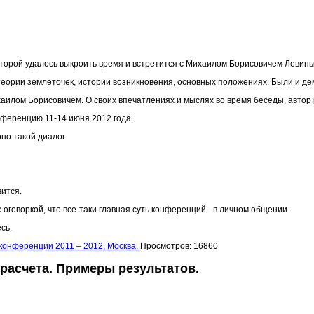
которой удалось выкроить время и встретится с Михаилом Борисовичем Левин
еории землеточек, истории возникновения, основных положениях. Были и д
илом Борисовичем. О своих впечатлениях и мыслях во время беседы, автор 
нференцию 11-14 июня 2012 года.
но такой диалог:
вится.
оговоркой, что все-таки главная суть конференций - в личном общении.
сь.
конференции 2011 – 2012, Москва.
Просмотров: 16860
 расчета. Примеры результатов.