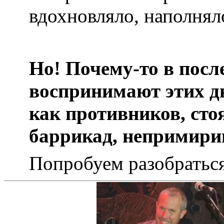
вдохновляло, наполнял
Но! Почему-то в посл
воспринимают этих д
как противников, ст
баррикад, непримири
Попробуем разобратьс