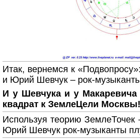
Итак, вернемся к «Подвопросу»
и Юрий Шевчук – рок-музыкант
И у Шевчука и у Макаревича
квадрат к ЗемлеЦели Москвы
Используя теорию ЗемлеТочек 
Юрий Шевчук рок-музыканты плу