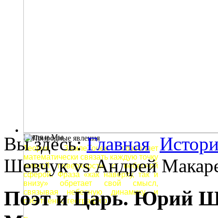
Земля и Мы
Вы здесь:
Главная
Истори
Теория ЗемлеТочек позволяет
математически связать каждую точку
Шевчук vs Андрей Макар
земной поверхности с небесной
сферой. Фраза «как наверху, так и
внизу» обретает свой смысл,
Поэт и Царь. Юрий Ш
связывая небесную динамику и
собственно географию.