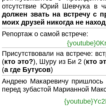
отсутствие Юрий Шевчука в ч
должен звать на встречу с 
моих друзей никогда не наход
Репортаж о самой встрече:
{youtube}
0K
Присутствовали на встрече: вст
(
кто это?
), Шуру из Би 2 (
кто э
(
а где Бутусов
)
Андрею Макаревичу пришлось о
перед зубастой Марианной Мак
{youtube}
Yc2