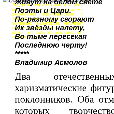
Живут на белом свете
Лидерство, харизматичность, особая
Поэты и Цари.
миссия – для этого необходимо
резонансное взаимодействие с
По-разному сгорают
ЗемлеТочками. Земля питает,
усиливает, акцентирует, напрягает
Их звёзды налету,
соответствующие точки натальной
карты. Без сильного резонанса нет
Во тьме пересекая
сильных персон.
Последнюю черту!
*****
Владимир Асмолов
Два отечественн
харизматические фигу
поклонников. Оба отм
которых творчест