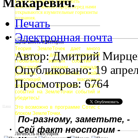
Макаревич.
Если мы знаем как совместить
небесную и земную сферу, перед нами
открываются изумительные горизонты
познания.
Печать
Электронная почта
Природные явления
Теория ЗемлеТочек дает много
Автор: Дмитрий Мирце
материала для исследований
глобальных земных событий –
Опубликовано: 19 апре
катастроф, цунами, торнадо,
ураганов, землетрясений, войн,
революций, массовых
Просмотров: 6764
беспорядков. Наложите даты
событий на ЗемлеТочки событий и
убедитесь!
Это возможно в программе Сотис с
IT news
блоком ЗемлеТочки.
По-разному, заметьте, -
Сей факт неоспорим -
Личность и История