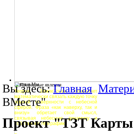
Земля и Мы
Вы здесь:
Главная
Матер
Теория ЗемлеТочек позволяет
математически связать каждую точку
ВМесте"
земной поверхности с небесной
сферой. Фраза «как наверху, так и
внизу» обретает свой смысл,
Проект "ТЗТ Карты
связывая небесную динамику и
собственно географию.