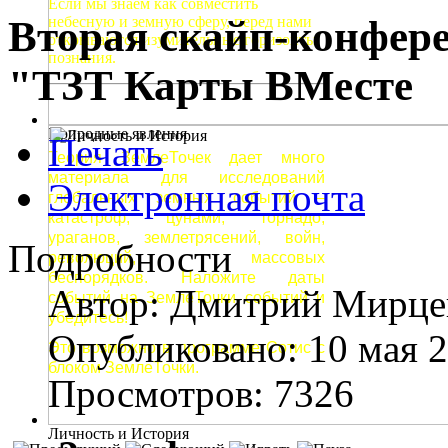
Если мы знаем как совместить
Вторая скайп-конфер
небесную и земную сферу, перед нами
открываются изумительные горизонты
познания.
"ТЗТ Карты ВМесте
Природные явления
Печать
Теория ЗемлеТочек дает много
материала для исследований
Электронная почта
глобальных земных событий –
катастроф, цунами, торнадо,
ураганов, землетрясений, войн,
Подробности
революций, массовых
беспорядков. Наложите даты
Автор:
Дмитрий Мирце
событий на ЗемлеТочки событий и
убедитесь!
Опубликовано: 10 мая 
Это возможно в программе Сотис с
блоком ЗемлеТочки.
Просмотров: 7326
Личность и История