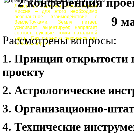
2 конференция прое
Лидерство, харизматичность, особая
миссия – для этого необходимо
резонансное взаимодействие с
9 ма
ЗемлеТочками. Земля питает,
усиливает, акцентирует, напрягает
соответствующие точки натальной
Рассмотрены вопросы:
карты. Без сильного резонанса нет
сильных персон.
1.
Принцип открытости 
проекту
2.
Астрологические инс
3.
Организационно-штат
4.
Технические инструм